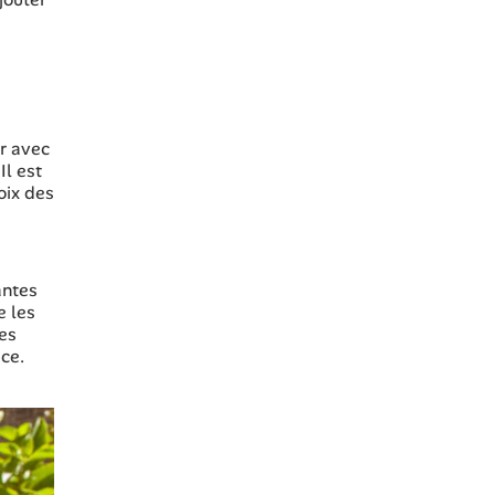
er avec
Il est
oix des
antes
e les
les
ace.