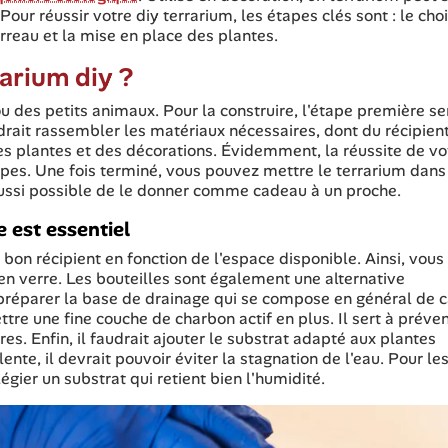
. Pour réussir votre diy terrarium, les étapes clés sont : le cho
terreau et la mise en place des plantes.
arium diy ?
ou des petits animaux. Pour la construire, l'étape première se
faudrait rassembler les matériaux nécessaires, dont du récipien
es plantes et des décorations. Évidemment, la réussite de vo
apes. Une fois terminé, vous pouvez mettre le terrarium dans
aussi possible de le donner comme cadeau à un proche.
 est essentiel
 bon récipient en fonction de l'espace disponible. Ainsi, vous
 en verre. Les bouteilles sont également une alternative
préparer la base de drainage qui se compose en général de c
ettre une fine couche de charbon actif en plus. Il sert à préven
es. Enfin, il faudrait ajouter le substrat adapté aux plantes
nte, il devrait pouvoir éviter la stagnation de l'eau. Pour le
égier un substrat qui retient bien l'humidité.