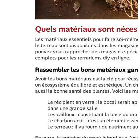
Quels matériaux sont nécess
Les matériaux essentiels pour faire soi-même 
le terreau sont disponibles dans les magasins
pouvez vous rapprocher des magasins spécialis
complets pour les terrariums diy en ligne.
Rassembler les bons matériaux gara
Avoir les bons matériaux est la clé pour réus
un écosystème équilibré et esthétique. Un ch
aussi la bonne santé des plantes. Voici les m
Le récipient en verre : le bocal serait 
dans une grande salle
Les cailloux : constituant la base du dr
Le charbon actif : c'est un élément ess
Le terreau : il va fournir du nutriment a
En outre, la création du produit implique l'us