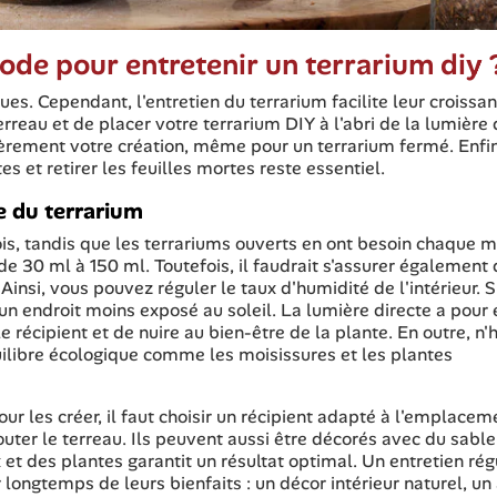
hode pour entretenir un terrarium diy 
es. Cependant, l'entretien du terrarium facilite leur croissan
erreau et de placer votre terrarium DIY à l'abri de la lumière 
ulièrement votre création, même pour un terrarium fermé. Enfin
es et retirer les feuilles mortes reste essentiel.
e du terrarium
is, tandis que les terrariums ouverts en ont besoin chaque m
de 30 ml à 150 ml. Toutefois, il faudrait s'assurer également 
Ainsi, vous pouvez réguler le taux d'humidité de l'intérieur. Si
un endroit moins exposé au soleil. La lumière directe a pour 
récipient et de nuire au bien-être de la plante. En outre, n'
uilibre écologique comme les moisissures et les plantes
ur les créer, il faut choisir un récipient adapté à l'emplacem
outer le terreau. Ils peuvent aussi être décorés avec du sable
et des plantes garantit un résultat optimal. Un entretien régu
 longtemps de leurs bienfaits : un décor intérieur naturel, un 