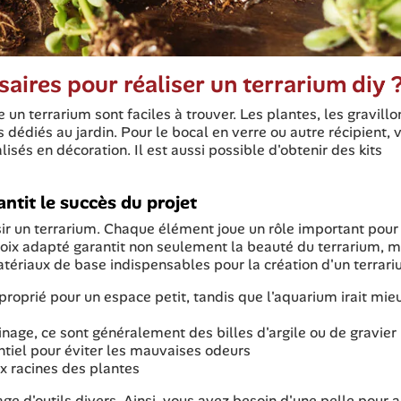
aires pour réaliser un terrarium diy 
un terrarium sont faciles à trouver. Les plantes, les gravillo
 dédiés au jardin. Pour le bocal en verre ou autre récipient, 
és en décoration. Il est aussi possible d'obtenir des kits
ntit le succès du projet
sir un terrarium. Chaque élément joue un rôle important pour
oix adapté garantit non seulement la beauté du terrarium, m
atériaux de base indispensables pour la création d'un terrari
approprié pour un espace petit, tandis que l'aquarium irait mie
ainage, ce sont généralement des billes d'argile ou de gravier
entiel pour éviter les mauvaises odeurs
ux racines des plantes
age d'outils divers. Ainsi, vous avez besoin d'une pelle pour a