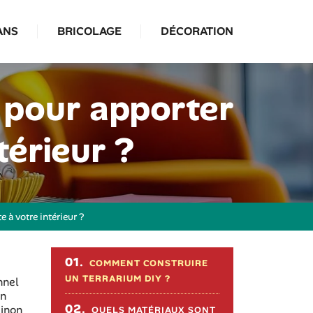
ANS
BRICOLAGE
DÉCORATION
 pour apporter
térieur ?
à votre intérieur ?
Sommaire de l'article
01.
COMMENT CONSTRUIRE
UN TERRARIUM DIY ?
nnel
en
02.
sinon
QUELS MATÉRIAUX SONT