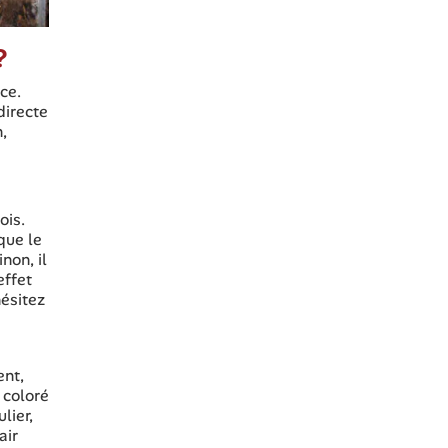
?
ce.
directe
,
ois.
que le
non, il
effet
hésitez
ent,
 coloré
lier,
air