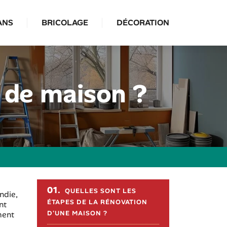
ANS
BRICOLAGE
DÉCORATION
 de maison ?
Sommaire de l'article
01.
QUELLES SONT LES
ndie,
ÉTAPES DE LA RÉNOVATION
nt
D'UNE MAISON ?
ment