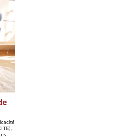
de
icacité
CITE),
les