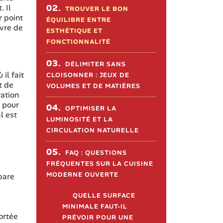
. Il
02.
TROUVER LE BON
r point
ÉQUILIBRE ENTRE
vre de
ESTHÉTIQUE ET
FONCTIONNALITÉ
03.
DÉLIMITER SANS
il fait
CLOISONNER : JEUX DE
t de
VOLUMES ET DE MATIÈRES
ration
e pour
04.
OPTIMISER LA
l est
LUMINOSITÉ ET LA
CIRCULATION NATURELLE
05.
FAQ : QUESTIONS
FRÉQUENTES SUR LA CUISINE
MODERNE OUVERTE
pare
QUELLE SURFACE
MINIMALE FAUT-IL
ortée
PRÉVOIR POUR UNE