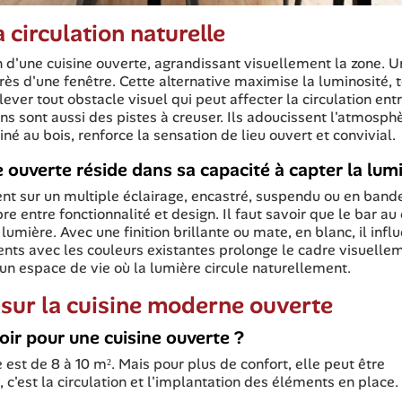
 circulation naturelle
n d'une cuisine ouverte, agrandissant visuellement la zone. 
près d'une fenêtre. Cette alternative maximise la luminosité, 
lever tout obstacle visuel qui peut affecter la circulation entr
ons sont aussi des pistes à creuser. Ils adoucissent l'atmosph
né au bois, renforce la sensation de lieu ouvert et convivial.
e ouverte réside dans sa capacité à capter la lum
nt sur un multiple éclairage, encastré, suspendu ou en band
re entre fonctionnalité et design. Il faut savoir que le bar au
lumière. Avec une finition brillante ou mate, en blanc, il influ
nts avec les couleurs existantes prolonge le cadre visuelle
un espace de vie où la lumière circule naturellement.
sur la cuisine moderne ouverte
oir pour une cuisine ouverte ?
est de 8 à 10 m². Mais pour plus de confort, elle peut être
 c'est la circulation et l'implantation des éléments en place.