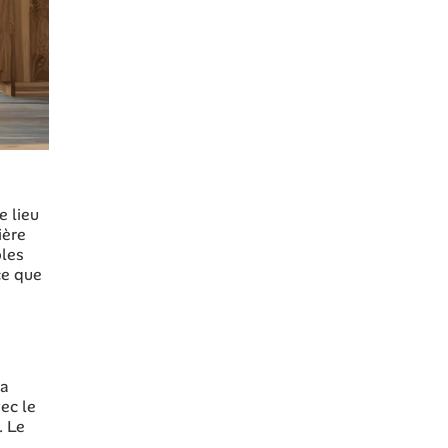
e lieu
ière
bles
ce que
la
ec le
. Le