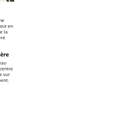
Une
tout en
e la
ère
ière
eau
 centre
e sur
ment.