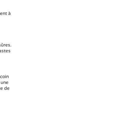
ent à
sûres.
astes
 coin
 une
te de