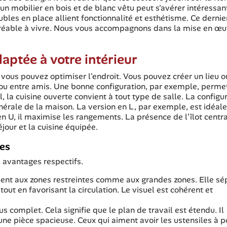
un mobilier en bois et de blanc vêtu peut s'avérer intéressant
ubles en place allient fonctionnalité et esthétisme. Ce dernie
gréable à vivre. Nous vous accompagnons dans la mise en œu
aptée à votre intérieur
, vous pouvez optimiser l'endroit. Vous pouvez créer un lieu où 
e ou entre amis. Une bonne configuration, par exemple, perme
al, la cuisine ouverte convient à tout type de salle. La configu
érale de la maison. La version en L, par exemple, est idéal
 U, il maximise les rangements. La présence de l'îlot centra
éjour et la cuisine équipée.
ges
 avantages respectifs.
ment aux zones restreintes comme aux grandes zones. Elle sé
out en favorisant la circulation. Le visuel est cohérent et
s complet. Cela signifie que le plan de travail est étendu. Il
ne pièce spacieuse. Ceux qui aiment avoir les ustensiles à p