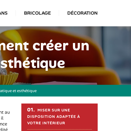
ANS
BRICOLAGE
DÉCORATION
ment créer un
esthétique
atique et esthétique
Sommaire de l'article
01.
MISER SUR UNE
nt au
DISPOSITION ADAPTÉE À
il
VOTRE INTÉRIEUR
ance
dité