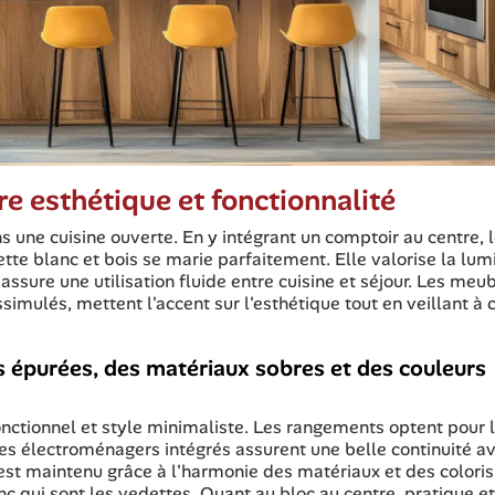
re esthétique et fonctionnalité
s une cuisine ouverte. En y intégrant un comptoir au centre, l
ette blanc et bois se marie parfaitement. Elle valorise la lum
assure une utilisation fluide entre cuisine et séjour. Les meu
imulés, mettent l'accent sur l'esthétique tout en veillant à 
s épurées, des matériaux sobres et des couleurs
onctionnel et style minimaliste. Les rangements optent pour 
 Les électroménagers intégrés assurent une belle continuité av
e est maintenu grâce à l'harmonie des matériaux et des coloris
anc qui sont les vedettes. Quant au bloc au centre, pratique et