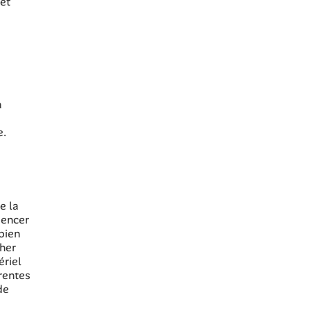
 et
a
e.
e la
mencer
bien
cher
ériel
rentes
de