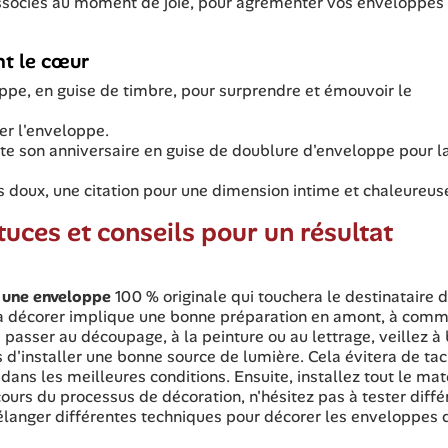
 associés au moment de joie, pour agrémenter vos enveloppes
nt le cœur
oppe, en guise de timbre, pour surprendre et émouvoir le
er l'enveloppe.
ête son anniversaire en guise de doublure d'enveloppe pour l
s doux, une citation pour une dimension intime et chaleureus
uces et conseils pour un résultat
 une enveloppe
100 % originale qui touchera le destinataire d
 la décorer implique une bonne préparation en amont, à com
 passer au découpage, à la peinture ou au lettrage, veillez à 
s d'installer une bonne source de lumière. Cela évitera de ta
dans les meilleures conditions. Ensuite, installez tout le mat
ours du processus de décoration, n'hésitez pas à tester diffé
élanger différentes techniques pour décorer les enveloppes 