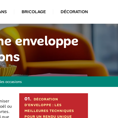
ANS
BRICOLAGE
DÉCORATION
une enveloppe
ions
 les occasions
Sommaire de l'article
01.
DÉCORATION
miser
D'ENVELOPPE : LES
oël ou
MEILLEURES TECHNIQUES
artes.
i que
POUR UN RENDU UNIQUE