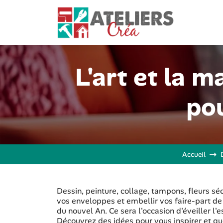
L'art et la 
pou
Accueil
Dessin, peinture, collage, tampons, fleurs 
vos enveloppes et embellir vos faire-part d
du nouvel An. Ce sera l'occasion d'éveiller l'
Découvrez des idées pour vous inspirer et que