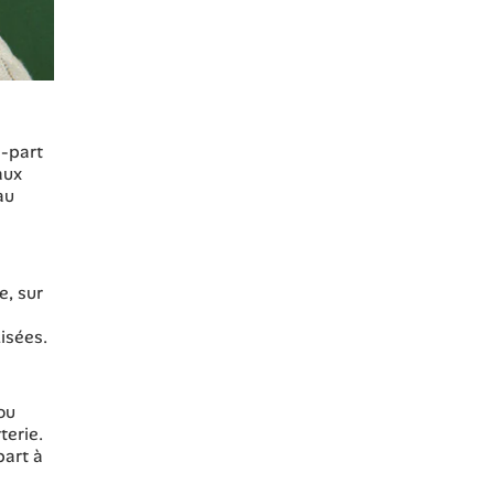
e-part
aux
au
e, sur
isées.
ou
terie.
part à