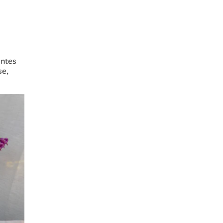
s
antes
se,