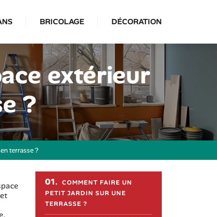
ANS
BRICOLAGE
DÉCORATION
ace extérieur
se ?
en terrasse ?
Sommaire de l'article
01.
COMMENT FAIRE UN
espace
PETIT JARDIN SUR UNE
 et
TERRASSE ?
e,