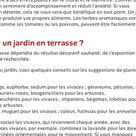
n sentiment d'accomplissement et réduit l'anxiété. Si vous
n détente, cela ne vous sera que bénéfique en tout point. Un 
é de produire vos propres aliments. Les herbes aromatiques 
es comme les tomates ou les poivrons, peuvent être facilement
 un jardin en terrasse ?
rasse dépendra du résultat décoratif souhaité, de l'exposition
té recherchée.
u jardin, voici quelques conseils sur les suggestions de plant
uge, euphorbe, sedum pour les vivaces ; géraniums, pétunias, 
auriers-roses, bougainvilliers pour les arbustes.
euchères pour les vivaces ; impatiens, bégonias, lobélias pou
s arbustes.
muguet pour les vivaces ; coleus, fuchsias pour les annuelle
associez les vivaces, qui reviennent chaque année, avec des
antes vivaces, par exemple, combinez la lavande pour les zon
graminées ornementales pour le mouvement. Si vous manquez