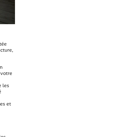
itée
cture,
un
 votre
e les
é
es et
des