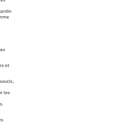
jardin
comme
 au
es et
soucis,
r les
s.
es