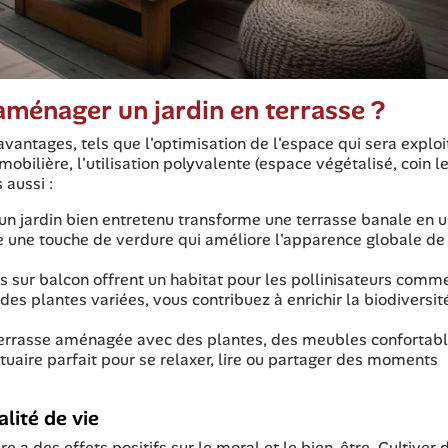
aménager un jardin en terrasse ?
avantages, tels que l'optimisation de l'espace qui sera explo
bilière, l'utilisation polyvalente (espace végétalisé, coin le
 aussi :
un jardin bien entretenu transforme une terrasse banale en 
ute une touche de verdure qui améliore l'apparence globale de
ins sur balcon offrent un habitat pour les pollinisateurs comm
 des plantes variées, vous contribuez à enrichir la biodiversit
terrasse aménagée avec des plantes, des meubles confortabl
uaire parfait pour se relaxer, lire ou partager des moments
lité de vie
re a des effets positifs sur le moral et le bien-être. Cultiver 