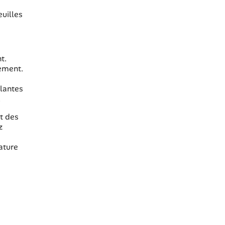
euilles
t.
lement.
plantes
.
nt des
z
ature