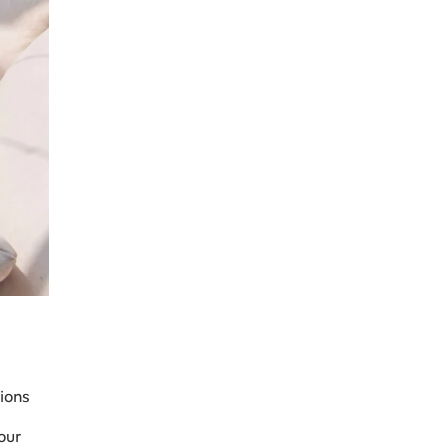
ions
our