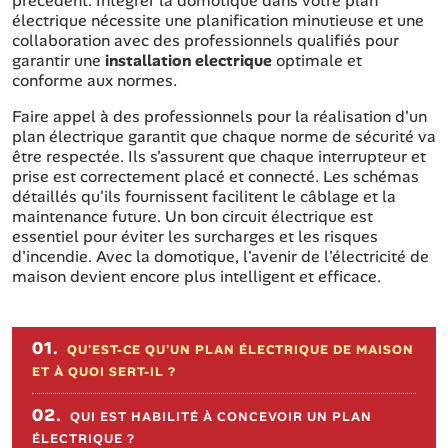
précédent. Intégrer la domotique dans votre plan
électrique nécessite une planification minutieuse et une
collaboration avec des professionnels qualifiés pour
garantir une
installation electrique
optimale et
conforme aux normes.
Faire appel à des professionnels pour la réalisation d'un
plan électrique garantit que chaque norme de sécurité va
être respectée. Ils s'assurent que chaque interrupteur et
prise est correctement placé et connecté. Les schémas
détaillés qu'ils fournissent facilitent le câblage et la
maintenance future. Un bon circuit électrique est
essentiel pour éviter les surcharges et les risques
d'incendie. Avec la domotique, l'avenir de l'électricité de
maison devient encore plus intelligent et efficace.
Sommaire de l'article
01.
QU'EST-CE QU'UN PLAN ÉLECTRIQUE DE MAISON
ET À QUOI SERT-IL ?
02.
QUI EST HABILITÉ À CONCEVOIR UN PLAN
ÉLECTRIQUE ?