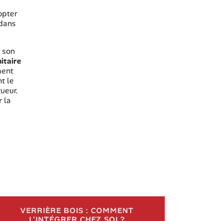
opter
 dans
t son
itaire
ment
t le
gueur.
r la
VERRIÈRE BOIS : COMMENT
L'INTÉGRER CHEZ SOI ?