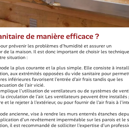
nitaire de manière efficace ?
pour prévenir les problèmes d'humidité et assurer un
r de la maison. Il est donc important de choisir les techniqu
re situation :
thode la plus courante et la plus simple. Elle consiste à instal
ation, aux extrémités opposées du vide sanitaire pour permett
ures inférieures favorisent l'entrée d'air frais tandis que les
uation de l'air vicié.
mplique l'utilisation de ventilateurs ou de systèmes de venti
 circulation de l'air. Les ventilateurs peuvent être installés
e et le rejeter à l'extérieur, ou pour fournir de l'air frais à l'int
hode ancienne, vise à rendre les murs enterrés étanches depu
application d'un revêtement imperméable sur les parois et le 
tion, il est recommandé de solliciter l'expertise d'un professi