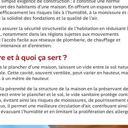
simple exigence de construction ; il constitue une norme
onfort des habitants d'une maison. En offrant un espace tampo
t efficacement les risques liés à l'humidité, à la moisissure et
a solidité des fondations et la qualité de l'air.
 assurer la sécurité structurelle de l'habitation en réduisant 
ol, notamment dans les régions sujettes aux mouvements
 et l'accès facile aux réseaux de plomberie, de chauffage et
maintenance et d'entretien.
e et à quoi ça sert ?
 le plancher d'une maison, laissant un vide entre le sol natur
ble. Cette cavité, souvent ventilée, peut varier en hauteur, ma
 à un mètre de hauteur.
et la pérennité de la structure de la maison en la préservant d
ect entre le plancher et le sol, le vide sanitaire protège cont
au, évitant ainsi les risques de moisissures, de pourrissement
s, il permet une meilleure circulation d'air, contribuant ainsi
n évacuant l'humidité et en limitant la prolifération des aller