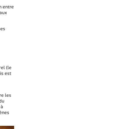
n entre
 aux
les
el (le
is est
e
re les
 du
 à
gènes