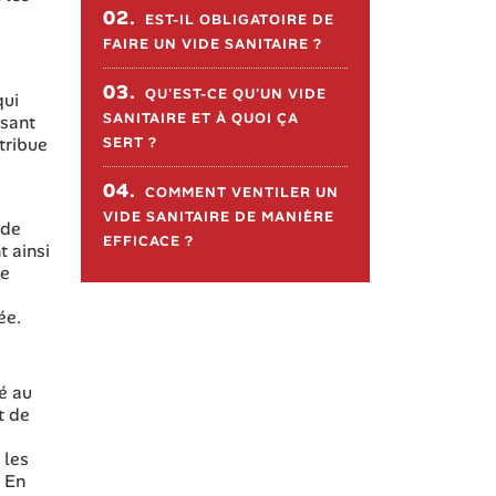
02.
EST-IL OBLIGATOIRE DE
FAIRE UN VIDE SANITAIRE ?
03.
QU'EST-CE QU'UN VIDE
qui
SANITAIRE ET À QUOI ÇA
isant
tribue
SERT ?
04.
COMMENT VENTILER UN
VIDE SANITAIRE DE MANIÈRE
 de
EFFICACE ?
t ainsi
re
ée.
té au
t de
 les
. En