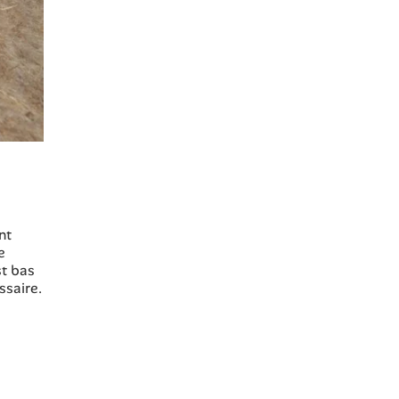
nt
e
st bas
ssaire.