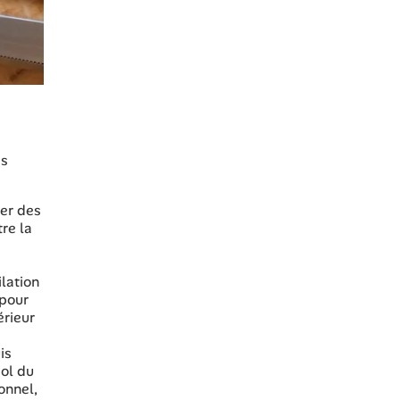
es
ler des
re la
lation
 pour
érieur
is
sol du
onnel,