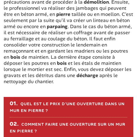
précautions avant de procéder à la
démolition
. Ensuite,
le professionnel va réaliser des jambages qui peuvent
être en béton armé, en
pierre
taillée ou en moellon. C'est
seulement par la suite qu'il va créer un linteau en béton
armé ou encore en
parpaing
. Dans le cas du béton armé,
il est nécessaire de réaliser un coffrage avant de passer
au ferraillage et au coulage du béton. Il faut enfin
consolider votre construction le lendemain en
remaçonnant et en gardant les madriers ou les poutres
en
bois
de maintien. La dernière étape consiste à
déposer les poutres en
bois
et les étals de maintien
lorsque le mortier est sec. Enfin, vous devez déposer les
gravats et les détritus dans une
décharge
après le
nettoyage du chantier.
Sommaire de l'article
01.
QUEL EST LE PRIX D'UNE OUVERTURE DANS UN
MUR EN PIERRE ?
02.
COMMENT FAIRE UNE OUVERTURE SUR UN MUR
EN PIERRE ?