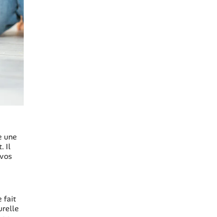
e une
 Il
 vos
 fait
urelle