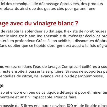
re ici des techniques de décrassage éprouvées, des produits
placards ainsi que des gestes clés pour garantir une
ge avec du vinaigre blanc ?
 de rétablir la splendeur au dallage. Il existe de nombreuses
par le vinaigre blanc. Indispensable du ménager écolo, ce pr
aleté en profondeur. Grâce à son acidité, il dissout les dépôt
Sans oublier que ce liquide détergent est aussi à la fois dégr
ue
, versez-en dans l'eau de lavage. Comptez 4 cuillères à so
 reste ensuite à passer la serpillière. Si vous ne supportez p
ssentielles de citron, de lavande vraie ou de pamplemousse.
ge
'eau et encore un peu de ce liquide détergent pour éliminer le
entaire et un fini impeccable. Pour ce faire :
 bassin de 5 litres et ajoutez environ 100 ml de liquide déte