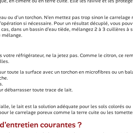
ue, en ciment ou en terre cuite. Elle les ravive et les protège
ceau ou d'un torchon. N'en mettez pas trop sinon le carrelage 
l'opération si nécessaire. Pour un résultat décuplé, vous pou
e cas, dans un bassin d'eau tiède, mélangez 2 à 3 cuillères à 
e mélange.
s votre réfrigérateur, ne la jetez pas. Comme le citron, ce r
lles.
sur toute la surface avec un torchon en microfibres ou un bal
che.
s.
ur débarrasser toute trace de lait.
lle, le lait est la solution adéquate pour les sols colorés ou
 pour le carrelage poreux comme la terre cuite ou les tomette
d'entretien courantes ?