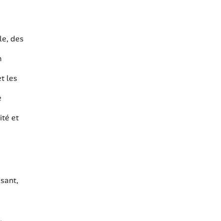
le, des
n
et les
e
ité et
isant,