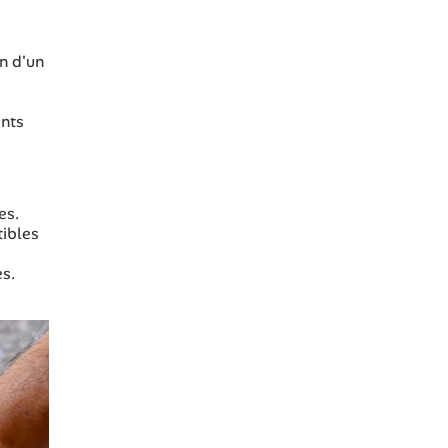
n d'un
ants
es.
tibles
es.